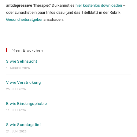
antidepressive Therapie.“
Du kannst es
hier kostenlos downloaden
–
oder zunächst ein paar Infos dazu (und das Titelblatt) in der Rubrik
Gesundheitsratgeber
anschauen.
Mein Blöckchen
S wie Sehnsucht
1. AUGUST 2026
V wie Verstrickung
25. JULI 2026
B wie Bindungsphobie
11. JULI 2026
S wie Sonntagstief
21. JUNI 2026