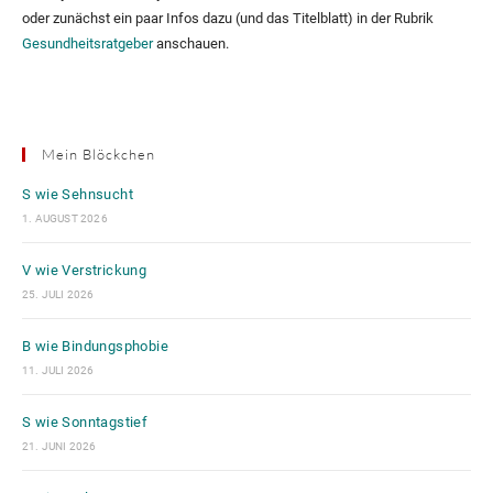
oder zunächst ein paar Infos dazu (und das Titelblatt) in der Rubrik
Gesundheitsratgeber
anschauen.
Mein Blöckchen
S wie Sehnsucht
1. AUGUST 2026
V wie Verstrickung
25. JULI 2026
B wie Bindungsphobie
11. JULI 2026
S wie Sonntagstief
21. JUNI 2026