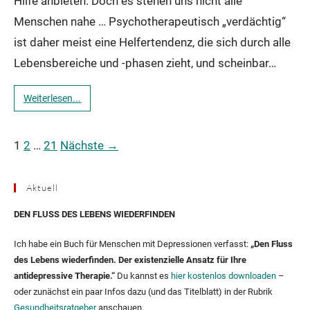
Hilfe anbieten. Doch es stehen uns nicht alle
Menschen nahe … Psychotherapeutisch „verdächtig“
ist daher meist eine Helfertendenz, die sich durch alle
Lebensbereiche und -phasen zieht, und scheinbar…
Weiterlesen...
1
2
…
21
Nächste →
Aktuell
DEN FLUSS DES LEBENS WIEDERFINDEN
Ich habe ein Buch für Menschen mit Depressionen verfasst:
„Den Fluss
des Lebens wiederfinden. Der existenzielle Ansatz für Ihre
antidepressive Therapie.“
Du kannst es
hier kostenlos downloaden
–
oder zunächst ein paar Infos dazu (und das Titelblatt) in der Rubrik
Gesundheitsratgeber
anschauen.