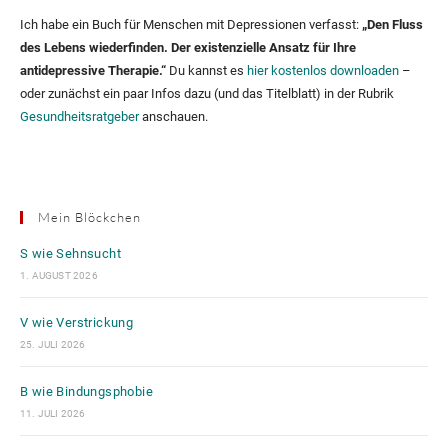
Ich habe ein Buch für Menschen mit Depressionen verfasst:
„Den Fluss
des Lebens wiederfinden. Der existenzielle Ansatz für Ihre
antidepressive Therapie.“
Du kannst es
hier kostenlos downloaden
–
oder zunächst ein paar Infos dazu (und das Titelblatt) in der Rubrik
Gesundheitsratgeber
anschauen.
Mein Blöckchen
S wie Sehnsucht
1. AUGUST 2026
V wie Verstrickung
25. JULI 2026
B wie Bindungsphobie
11. JULI 2026