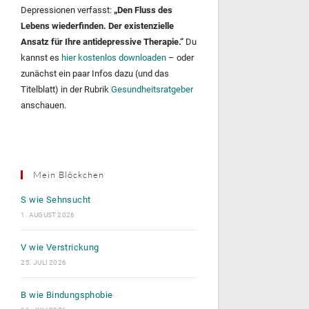
Depressionen verfasst:
„Den Fluss des
Lebens wiederfinden. Der existenzielle
Ansatz für Ihre antidepressive Therapie.“
Du
kannst es
hier kostenlos downloaden
– oder
zunächst ein paar Infos dazu (und das
Titelblatt) in der Rubrik
Gesundheitsratgeber
anschauen.
Mein Blöckchen
S wie Sehnsucht
1. AUGUST 2026
V wie Verstrickung
25. JULI 2026
B wie Bindungsphobie