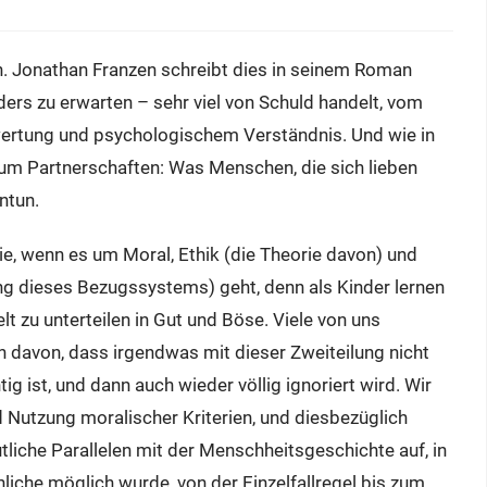
h. Jonathan Franzen schreibt dies in seinem Roman
nders zu erwarten – sehr viel von Schuld handelt, vom
rtung und psychologischem Verständnis. Und wie in
 um Partnerschaften: Was Menschen, die sich lieben
ntun.
rie, wenn es um Moral, Ethik (die Theorie davon) und
g dieses Bezugssystems) geht, denn als Kinder lernen
lt zu unterteilen in Gut und Böse. Viele von uns
avon, dass irgendwas mit dieser Zweiteilung nicht
 ist, und dann auch wieder völlig ignoriert wird. Wir
 Nutzung moralischer Kriterien, und diesbezüglich
utliche Parallelen mit der Menschheitsgeschichte auf, in
liche möglich wurde, von der Einzelfallregel bis zum