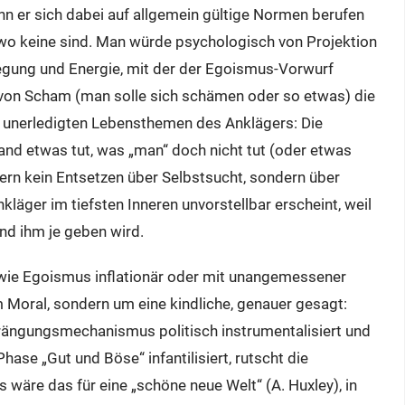
enn er sich dabei auf allgemein gültige Normen berufen
, wo keine sind. Man würde psychologisch von Projektion
egung und Energie, mit der der Egoismus-Vorwurf
 von Scham (man solle sich schämen oder so etwas) die
ie unerledigten Lebensthemen des Anklägers: Die
nd etwas tut, was „man“ doch nicht tut (oder etwas
 Kern kein Entsetzen über Selbstsucht, sondern über
äger im tiefsten Inneren unvorstellbar erscheint, weil
and ihm je geben wird.
n wie Egoismus inflationär oder mit unangemessener
 Moral, sondern um eine kindliche, genauer gesagt:
drängungsmechanismus politisch instrumentalisiert und
hase „Gut und Böse“ infantilisiert, rutscht die
 wäre das für eine „schöne neue Welt“ (A. Huxley), in