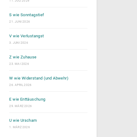
11. JULI 2026
S wie Sonntagstief
21. JUNI 2026
V wie Verlustangst
3. JUNI 2026
Z wie Zuhause
23. MAI 2026
W wie Widerstand (und Abwehr)
26. APRIL 2026
E wie Enttäuschung
29. MÄRZ 2026
U wie Urscham
1. MÄRZ 2026