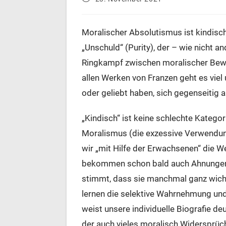
veröffentlicht:
Moralischer Absolutismus ist kindisc
„Unschuld“ (Purity), der – wie nicht a
Ringkampf zwischen moralischer Bewe
allen Werken von Franzen geht es viel
oder geliebt haben, sich gegenseitig a
„Kindisch“ ist keine schlechte Katego
Moralismus (die exzessive Verwendun
wir „mit Hilfe der Erwachsenen“ die We
bekommen schon bald auch Ahnungen d
stimmt, dass sie manchmal ganz wichtig
lernen die selektive Wahrnehmung und
weist unsere individuelle Biografie de
der auch vieles moralisch Widersprüch