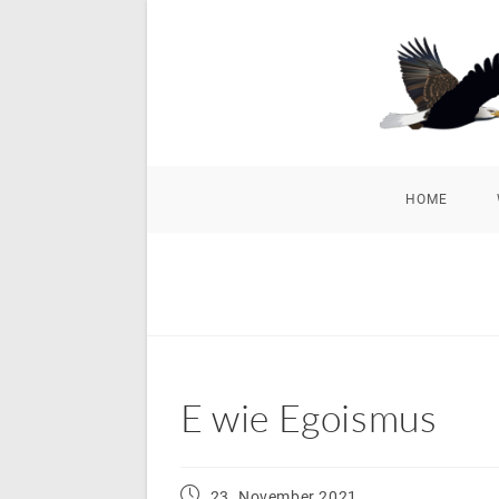
Zum
Inhalt
springen
HOME
E wie Egoismus
Beitrag
23. November 2021