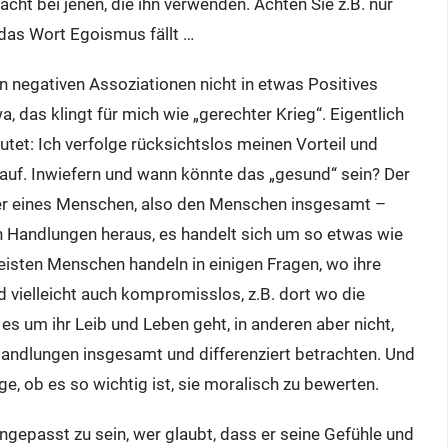
cht bei jenen, die ihn verwenden. Achten Sie z.B. nur
das Wort Egoismus fällt …
 negativen Assoziationen nicht in etwas Positives
 das klingt für mich wie „gerechter Krieg“. Eigentlich
et: Ich verfolge rücksichtslos meinen Vorteil und
Kauf. Inwiefern und wann könnte das „gesund“ sein? Der
kter eines Menschen, also den Menschen insgesamt –
 Handlungen heraus, es handelt sich um so etwas wie
meisten Menschen handeln in einigen Fragen, wo ihre
nd vielleicht auch kompromisslos, z.B. dort wo die
es um ihr Leib und Leben geht, in anderen aber nicht,
andlungen insgesamt und differenziert betrachten. Und
ge, ob es so wichtig ist, sie moralisch zu bewerten.
 angepasst zu sein, wer glaubt, dass er seine Gefühle und