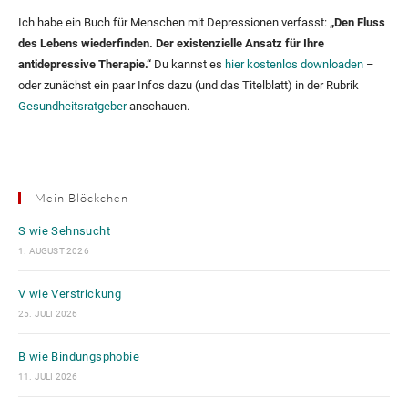
Ich habe ein Buch für Menschen mit Depressionen verfasst:
„Den Fluss
des Lebens wiederfinden. Der existenzielle Ansatz für Ihre
antidepressive Therapie.“
Du kannst es
hier kostenlos downloaden
–
oder zunächst ein paar Infos dazu (und das Titelblatt) in der Rubrik
Gesundheitsratgeber
anschauen.
Mein Blöckchen
S wie Sehnsucht
1. AUGUST 2026
V wie Verstrickung
25. JULI 2026
B wie Bindungsphobie
11. JULI 2026