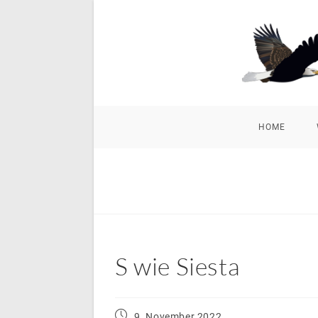
Zum
Inhalt
springen
HOME
S wie Siesta
Beitrag
9. November 2022