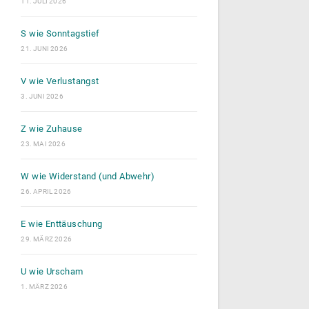
11. JULI 2026
S wie Sonntagstief
21. JUNI 2026
V wie Verlustangst
3. JUNI 2026
Z wie Zuhause
23. MAI 2026
W wie Widerstand (und Abwehr)
26. APRIL 2026
E wie Enttäuschung
29. MÄRZ 2026
U wie Urscham
1. MÄRZ 2026