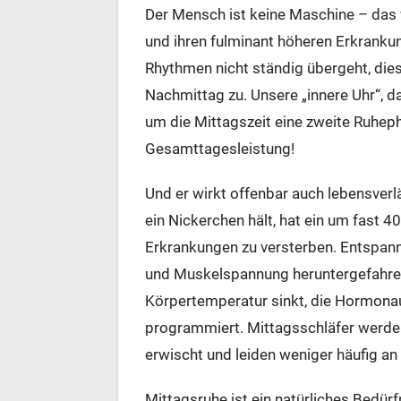
Der Mensch ist keine Maschine – das 
und ihren fulminant höheren Erkrankun
Rhythmen nicht ständig übergeht, dies
Nachmittag zu. Unsere „innere Uhr“, 
um die Mittagszeit eine zweite Ruheph
Gesamttagesleistung!
Und er wirkt offenbar auch lebensver
ein Nickerchen hält, hat ein um fast 4
Erkrankungen zu versterben. Entspan
und Muskelspannung heruntergefahren
Körpertemperatur sinkt, die Hormonau
programmiert. Mittagsschläfer werden
erwischt und leiden weniger häufig an
Mittagsruhe ist ein natürliches Bedürf