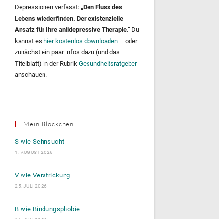
Depressionen verfasst:
„Den Fluss des
Lebens wiederfinden. Der existenzielle
Ansatz für Ihre antidepressive Therapie.“
Du
kannst es
hier kostenlos downloaden
– oder
zunächst ein paar Infos dazu (und das
Titelblatt) in der Rubrik
Gesundheitsratgeber
anschauen.
Mein Blöckchen
S wie Sehnsucht
1. AUGUST 2026
V wie Verstrickung
25. JULI 2026
B wie Bindungsphobie