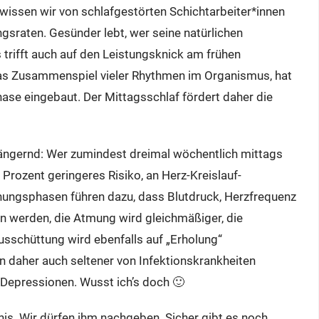
wissen wir von schlafgestörten Schichtarbeiter*innen
gsraten. Gesünder lebt, wer seine natürlichen
 trifft auch auf den Leistungsknick am frühen
das Zusammenspiel vieler Rhythmen im Organismus, hat
ase eingebaut. Der Mittagsschlaf fördert daher die
längernd: Wer zumindest dreimal wöchentlich mittags
0 Prozent geringeres Risiko, an Herz-Kreislauf-
nungsphasen führen dazu, dass Blutdruck, Herzfrequenz
 werden, die Atmung wird gleichmäßiger, die
sschüttung wird ebenfalls auf „Erholung“
 daher auch seltener von Infektionskrankheiten
 Depressionen. Wusst ich’s doch 🙂
nis. Wir dürfen ihm nachgeben. Sicher gibt es noch