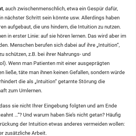
ut
, auch zwischenmenschlich, etwa ein Gespür dafür,
in nächster Schritt sein könnte usw. Allerdings haben
n aufgebaut, die uns hindern, die Intuition zu nutzen.
n in erster Linie: auf sie hören lernen. Das wird aber im
en. Menschen berufen sich dabei auf ihre „Intuition“,
zu schützen, z.B. bei ihrer Nahrungs- und
ol). Wenn man Patienten mit einer ausgeprägten
en ließe, täte man ihnen keinen Gefallen, sondern würde
indert die als „Intuition“ getarnte Störung die
haft zum Umlernen.
 dass sie nicht Ihrer Eingebung folgten und am Ende
geahnt …“? Und warum haben Sie’s nicht getan? Häufig
rdrückung der Intuition etwas anderes vermeiden wollen:
r zusätzliche Arbeit.