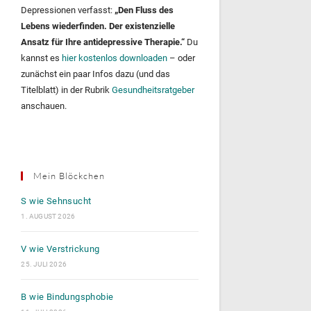
Depressionen verfasst:
„Den Fluss des
Lebens wiederfinden. Der existenzielle
Ansatz für Ihre antidepressive Therapie.“
Du
kannst es
hier kostenlos downloaden
– oder
zunächst ein paar Infos dazu (und das
Titelblatt) in der Rubrik
Gesundheitsratgeber
anschauen.
Mein Blöckchen
S wie Sehnsucht
1. AUGUST 2026
V wie Verstrickung
25. JULI 2026
B wie Bindungsphobie