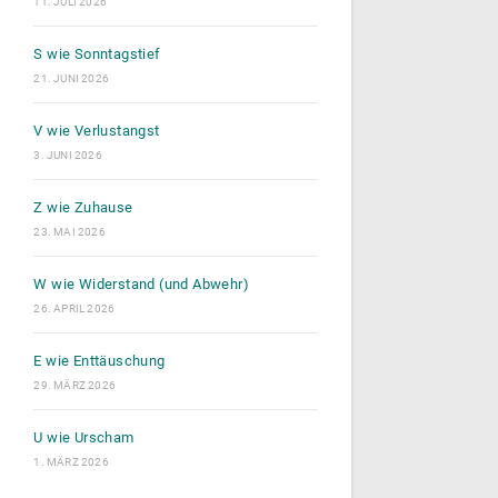
11. JULI 2026
S wie Sonntagstief
21. JUNI 2026
V wie Verlustangst
3. JUNI 2026
Z wie Zuhause
23. MAI 2026
W wie Widerstand (und Abwehr)
26. APRIL 2026
E wie Enttäuschung
29. MÄRZ 2026
U wie Urscham
1. MÄRZ 2026