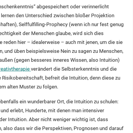
enschenkenntnis“ abgespeichert oder verinnerlicht
, lernen den Unterschied zwischen bloßer Projektion
aften), Selffulfilling-Prophecy (wenn ich nur fest genug
chtigkeit der Menschen glaube, wird sich dies
ie reden hier – idealerweise – auch mit jenen, um die sie
, und üben beispielsweise Nein zu sagen zu Menschen,
raußen (gegen besseres inneres Wissen, also Intuition)
reativtherapie
verändert die Selbsterkenntnis und die
Risikobereitschaft, befreit die Intuition, denn diese zu
inem alten Muster zu folgen.
ebenfalls ein wunderbarer Ort, die Intuition zu schulen:
und erlebt, Hunderte, mit denen man intensiver
er Intuition. Aber nicht weniger wichtig ist, dass
n, also dass wir die Perspektiven, Prognosen und darauf