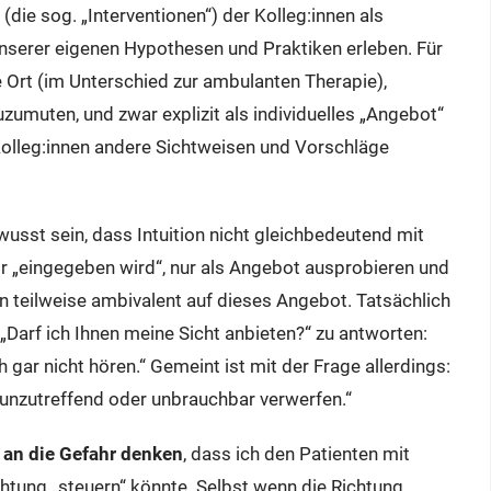
die sog. „Interventionen“) der Kolleg:innen als
serer eigenen Hypothesen und Praktiken erleben. Für
le Ort (im Unterschied zur ambulanten Therapie),
zumuten, und zwar explizit als individuelles „Angebot“
Kolleg:innen andere Sichtweisen und Vorschläge
usst sein, dass Intuition nicht gleichbedeutend mit
ir „eingegeben wird“, nur als Angebot ausprobieren und
en teilweise ambivalent auf dieses Angebot. Tatsächlich
„Darf ich Ihnen meine Sicht anbieten?“ zu antworten:
 gar nicht hören.“ Gemeint ist mit der Frage allerdings:
unzutreffend oder unbrauchbar verwerfen.“
t an die Gefahr denken
, dass ich den Patienten mit
htung „steuern“ könnte. Selbst wenn die Richtung