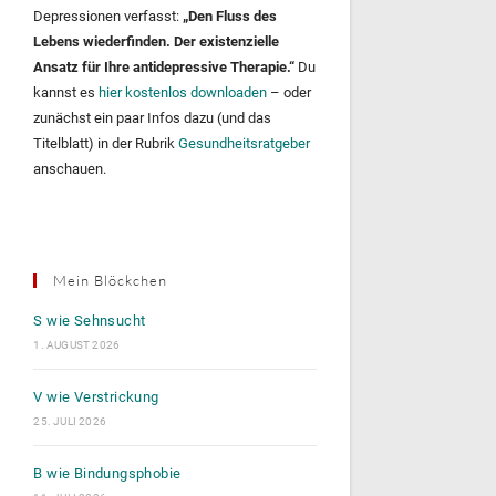
Depressionen verfasst:
„Den Fluss des
Lebens wiederfinden. Der existenzielle
Ansatz für Ihre antidepressive Therapie.“
Du
kannst es
hier kostenlos downloaden
– oder
zunächst ein paar Infos dazu (und das
Titelblatt) in der Rubrik
Gesundheitsratgeber
anschauen.
Mein Blöckchen
S wie Sehnsucht
1. AUGUST 2026
V wie Verstrickung
25. JULI 2026
B wie Bindungsphobie