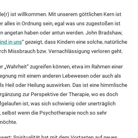
e(r) ist willkommen. Mit unserem göttlichen Kern ist
 alles in Ordnung sein, egal was uns zugestoßen ist
rn angetan haben oder antun werden. John Bradshaw,
ind in uns
“ gezeigt, dass Kindern eine solche, natürliche
durch Missbrauch bzw. Vernachlässigung verloren geht.
der „Wahrheit“ zugreifen können, etwa im Rahmen einer
gegnung mit einem anderen Lebewesen oder auch als
ls Heil oder Heilung auswirken. Das ist eine himmlische
Ergänzung zur Perspektive der Therapie, wo es doch
gelaufen ist, was sich schwierig oder unerträglich
, selbst wenn die Psychotherapie noch so sehr
 möchte.
wert: Spiritualität hat mit dem Vortasten auf neues