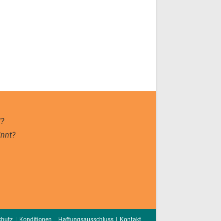
d?
innt?
chutz
Konditionen
Haftungsausschluss
Kontakt