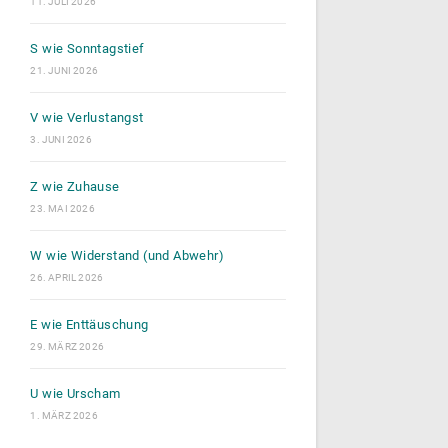
11. JULI 2026
S wie Sonntagstief
21. JUNI 2026
V wie Verlustangst
3. JUNI 2026
Z wie Zuhause
23. MAI 2026
W wie Widerstand (und Abwehr)
26. APRIL 2026
E wie Enttäuschung
29. MÄRZ 2026
U wie Urscham
1. MÄRZ 2026