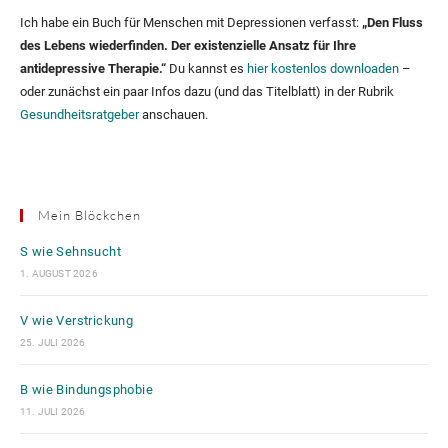
Ich habe ein Buch für Menschen mit Depressionen verfasst:
„Den Fluss
des Lebens wiederfinden. Der existenzielle Ansatz für Ihre
antidepressive Therapie.“
Du kannst es
hier kostenlos downloaden
–
oder zunächst ein paar Infos dazu (und das Titelblatt) in der Rubrik
Gesundheitsratgeber
anschauen.
Mein Blöckchen
S wie Sehnsucht
1. AUGUST 2026
V wie Verstrickung
25. JULI 2026
B wie Bindungsphobie
11. JULI 2026