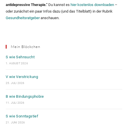
antidepressive Therapie.“
Du kannst es
hier kostenlos downloaden
–
oder zunächst ein paar Infos dazu (und das Titelblatt) in der Rubrik
Gesundheitsratgeber
anschauen.
Mein Blöckchen
S wie Sehnsucht
1. AUGUST 2026
V wie Verstrickung
25. JULI 2026
B wie Bindungsphobie
11. JULI 2026
S wie Sonntagstief
21. JUNI 2026