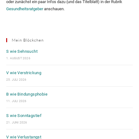
oder zunächst ein paar Infos dazu (und das Titelblatt) in der Rubrik
Gesundheitsratgeber
anschauen.
Mein Blöckchen
S wie Sehnsucht
1. AUGUST 2026
V wie Verstrickung
25. JULI 2026
B wie Bindungsphobie
11. JULI 2026
S wie Sonntagstief
21. JUNI 2026
V wie Verlustangst